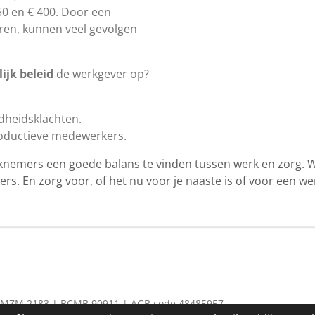
50 en € 400. Door een
eren, kunnen veel gevolgen
ijk beleid
de werkgever op?
dheidsklachten.
oductieve medewerkers.
nemers een goede balans te vinden tussen werk en zorg. 
nders. En zorg voor, of het nu voor je naaste is of voor een 
BMZM 2183 | BCMB 90911 | AGB code 48485957