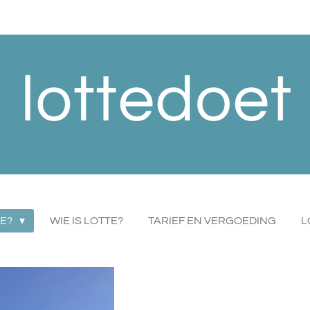
TE?
WIE IS LOTTE?
TARIEF EN VERGOEDING
L