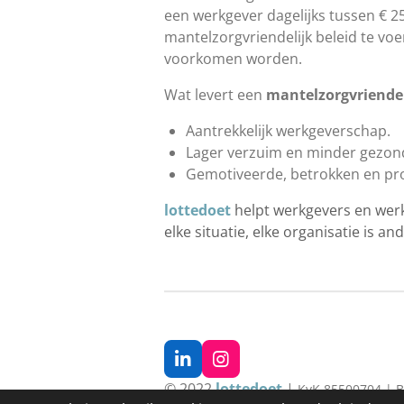
een werkgever dagelijks tussen € 2
mantelzorgvriendelijk beleid te vo
voorkomen worden.
Wat levert een
mantelzorgvriendel
Aantrekkelijk werkgeverschap.
Lager verzuim en minder gezon
Gemotiveerde, betrokken en pr
lottedoet
helpt
werkgevers en werk
elke situatie, elke organisatie is a
L
I
i
n
© 2022
lottedoet
|
KvK 85500704 | 
n
s