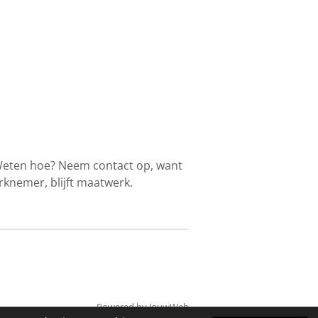
Weten hoe? Neem contact op, want
werknemer, blijft maatwerk.
Powered by
JouwWeb