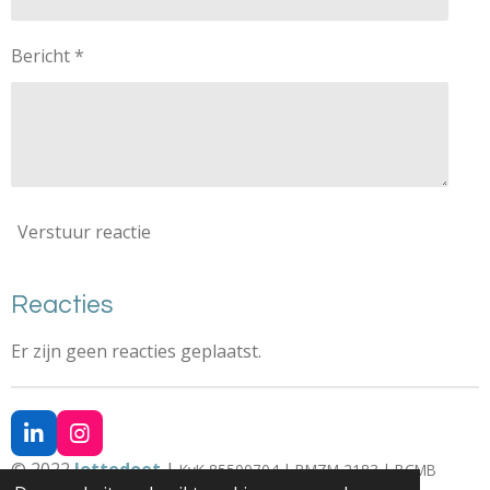
Bericht *
Verstuur reactie
Reacties
Er zijn geen reacties geplaatst.
L
I
i
n
© 2022
lottedoet
|
KvK 85500704 | BMZM 2183 | BCMB
n
s